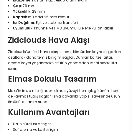
Malzeme:
Paslanmaz çelik & alüminyum
Çap:
76 mm
Yükseklik:
29 mm
Kapasite:
3 adet 25 mm kömür
Isı Dağılımı:
Eşit ve stabil ısı transferi
Uyumluluk:
Phunnel ve HMD uyumlu lülelerle kullanılabilir
Zidclouds Hava Akışı
Zidclouds’un özel hava akış sistemi, kömürden kaynaklı gazları
azaltarak daha temiz bir içim sağlar. Duman kalitesi artar,
aroma kaybı yaşanmaz ve tütün yanmadan ideal sıcaklıkta
ısınır.
Elmas Dokulu Tasarım
Maxx’in imza niteliğindeki elmas yüzeyi, hem şık görünüm hem
de kaymaz tutuş sağlar. Isıya dayanıklı yapısı sayesinde uzun
ömürlü kullanım sunar.
Kullanım Avantajları
Uzun süreli ısı dengesi
Saf aroma ve kaliteli içim