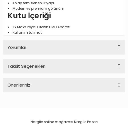
Kolay temizlenebilir yapı
Modern ve premium görünüm
Kutu İçeriği
1 x Maxx Royal Crown HMD Aparatı
Kullanım talimatı
Yorumlar
Taksit Seçenekleri
Bu ürüne ilk yorumu siz yapın!
Önerileriniz
Yorum Yaz
Bu ürünün fiyat bilgisi, resim, ürün açıklamalarında ve diğer
konularda yetersiz gördüğünüz noktaları öneri formunu
kullanarak tarafımıza iletebilirsiniz.
Görüş ve önerileriniz için teşekkür ederiz.
Nargile online mağazası Nargile Pazarı