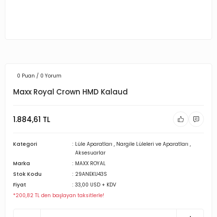
0 Puan / 0 Yorum
Maxx Royal Crown HMD Kalaud
1.884,61 TL
Kategori
Lüle Aparatları
,
Nargile Lüleleri ve Aparatları
,
Aksesuarlar
Marka
MAXX ROYAL
Stok Kodu
29ANEKU43S
Fiyat
33,00 USD + KDV
*200,82 TL den başlayan taksitlerle!