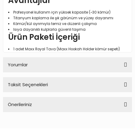
Avantajlar
Profesyonel kullanım için yüksek kapasite (~30 kömür)
Titanyum kaplama ile şık görünüm ve yüzey dayanımı
Kömür/kül ayrımıyla temiz ve düzenli çalışma
Isıya dayanıklı kulplarla güvenli taşıma
Ürün Paketi İçeriği
1 adet Maxx Royal Tava (Maxx Hookah Holder kömür sepeti)
Yorumlar
Taksit Seçenekleri
Bu ürüne ilk yorumu siz yapın!
Önerileriniz
Yorum Yaz
Bu ürünün fiyat bilgisi, resim, ürün açıklamalarında ve diğer
konularda yetersiz gördüğünüz noktaları öneri formunu
kullanarak tarafımıza iletebilirsiniz.