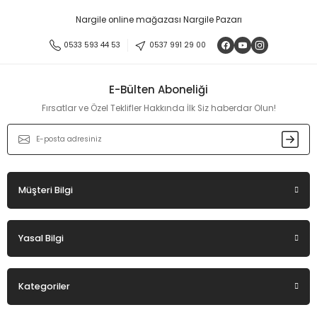
Görüş ve önerileriniz için teşekkür ederiz.
Nargile online mağazası Nargile Pazarı
Ürün resmi kalitesiz, bozuk veya görüntülenemiyor.
0533 593 44 53
0537 991 29 00
Ürün açıklamasında eksik bilgiler bulunuyor.
Ürün bilgilerinde hatalar bulunuyor.
E-Bülten Aboneliği
Ürün fiyatı diğer sitelerden daha pahalı.
Fırsatlar ve Özel Teklifler Hakkında İlk Siz haberdar Olun!
Bu ürüne benzer farklı alternatifler olmalı.
Müşteri Bilgi
Gönder
Yasal Bilgi
Kategoriler