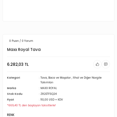
0 Puan / 0 Yorum
Maxx Royal Tava
6.282,03 TL
Kategori
Tava, Baca ve Maşalar
,
İthal ve Diğer Nargile
Takımları
Marka
MAXX ROYAL
Stok Kodu
Z82ETFSQ24
Fiyat
110,00 USD + KDV
*669,40 TL den başlayan taksitlerle!
RENK