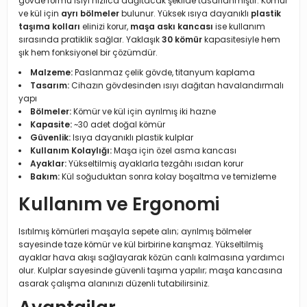
gövde formu ısıyı hızlıca dağıtacak şekilde tasarlanmıştır. Kömür
ve kül için
ayrı bölmeler
bulunur. Yüksek ısıya dayanıklı
plastik
taşıma kolları
elinizi korur,
maşa askı kancası
ise kullanım
sırasında pratiklik sağlar. Yaklaşık
30 kömür
kapasitesiyle hem
şık hem fonksiyonel bir çözümdür.
Malzeme:
Paslanmaz çelik gövde, titanyum kaplama
Tasarım:
Cihazın gövdesinden ısıyı dağıtan havalandırmalı
yapı
Bölmeler:
Kömür ve kül için ayrılmış iki hazne
Kapasite:
~30 adet doğal kömür
Güvenlik:
Isıya dayanıklı plastik kulplar
Kullanım Kolaylığı:
Maşa için özel asma kancası
Ayaklar:
Yükseltilmiş ayaklarla tezgâhı ısıdan korur
Bakım:
Kül soğuduktan sonra kolay boşaltma ve temizleme
Kullanım ve Ergonomi
Isıtılmış kömürleri maşayla sepete alın; ayrılmış bölmeler
sayesinde taze kömür ve kül birbirine karışmaz. Yükseltilmiş
ayaklar hava akışı sağlayarak közün canlı kalmasına yardımcı
olur. Kulplar sayesinde güvenli taşıma yapılır; maşa kancasına
asarak çalışma alanınızı düzenli tutabilirsiniz.