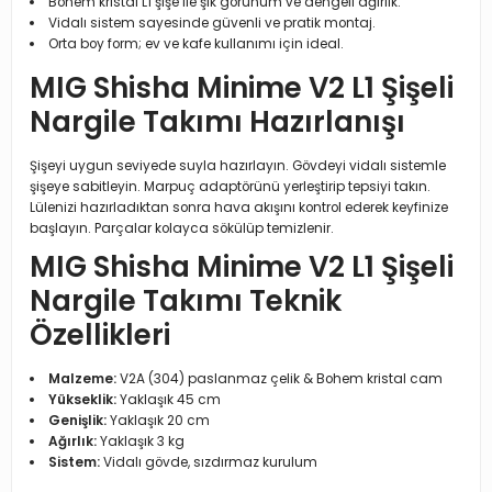
Bohem kristal L1 şişe ile şık görünüm ve dengeli ağırlık.
Vidalı sistem sayesinde güvenli ve pratik montaj.
Orta boy form; ev ve kafe kullanımı için ideal.
MIG Shisha Minime V2 L1 Şişeli
Nargile Takımı Hazırlanışı
Şişeyi uygun seviyede suyla hazırlayın. Gövdeyi vidalı sistemle
şişeye sabitleyin. Marpuç adaptörünü yerleştirip tepsiyi takın.
Lülenizi hazırladıktan sonra hava akışını kontrol ederek keyfinize
başlayın. Parçalar kolayca sökülüp temizlenir.
MIG Shisha Minime V2 L1 Şişeli
Nargile Takımı Teknik
Özellikleri
Malzeme:
V2A (304) paslanmaz çelik & Bohem kristal cam
Yükseklik:
Yaklaşık 45 cm
Genişlik:
Yaklaşık 20 cm
Ağırlık:
Yaklaşık 3 kg
Sistem:
Vidalı gövde, sızdırmaz kurulum