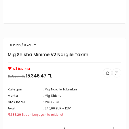
0 Puan / 0 Yorum
Mig Shisha Minime V2 Nargile Takımı
%3 İNDİRİM
15.346,47 TL
15.821,11 TL
Kategori
Mıg Nargile Takımları
Marka
Mig Shisha
Stok Kodu
MIGARFCL
Fiyat
240,00 EUR + KDV
*1.635,29 TL den başlayan taksitlerle!