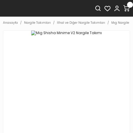
Anasayfa
Nargile Takımları
İthal ve Diğer Nargile Takımları
Mıg Nargile T