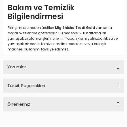
Bakım ve Temizlik
Bilgilendirmesi
Pirinç malzemeden üretilen
Mig Shisha Tradi Gold
zamanla
doğal oksitlenme gösterebilir. Bu nedenle 6–8 haftada bir
yumuşak cilalama işlemi önerilir. Taban kısmı yalnızca ılık su ve
yumuşak bir bez ile temizlenmelidir; sıcak su veya bulaşık
makinesi kullanımı tavsiye edilmez.
Yorumlar
Taksit Seçenekleri
Bu ürüne ilk yorumu siz yapın!
Önerileriniz
Yorum Yaz
Bu ürünün fiyat bilgisi, resim, ürün açıklamalarında ve diğer
konularda yetersiz gördüğünüz noktaları öneri formunu