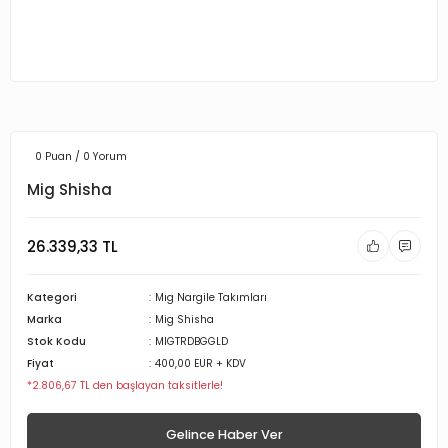
0 Puan / 0 Yorum
Mig Shisha
26.339,33 TL
Kategori
Mıg Nargile Takımları
Marka
Mig Shisha
Stok Kodu
MIGTRDBGGLD
Fiyat
400,00 EUR + KDV
*2.806,67 TL den başlayan taksitlerle!
Gelince Haber Ver