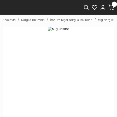
Anasayfa
Nargile Takımları
İthal ve Diğer Nargile Takımları
Mıg Nargile T