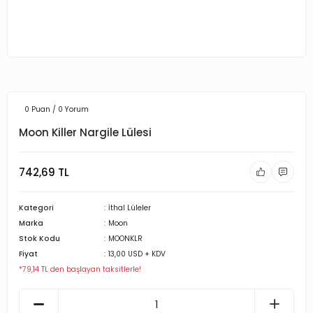
0 Puan / 0 Yorum
Moon Killer Nargile Lülesi
742,69 TL
Kategori
İthal Lüleler
Marka
Moon
Stok Kodu
MOONKLR
Fiyat
13,00 USD + KDV
*79,14 TL den başlayan taksitlerle!