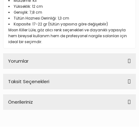
Malzeme: Kil
Yükseklik: 12 cm
Genişlik: 7,8 cm
Tütün Haznesi Derinliği: 1,3 cm
Kapasite: 17-22 gr (tütün yapısına göre değişebilir)
Moon Killer Lüle, göz alıcı renk seçenekleri ve dayanıklı yapısıyla
hem bireysel kullanım hem de profesyonel nargile salonları için
ideal bir seçimdir.
Yorumlar
Taksit Seçenekleri
Bu ürüne ilk yorumu siz yapın!
Önerileriniz
Yorum Yaz
Bu ürünün fiyat bilgisi, resim, ürün açıklamalarında ve diğer
konularda yetersiz gördüğünüz noktaları öneri formunu
kullanarak tarafımıza iletebilirsiniz.
Görüş ve önerileriniz için teşekkür ederiz.