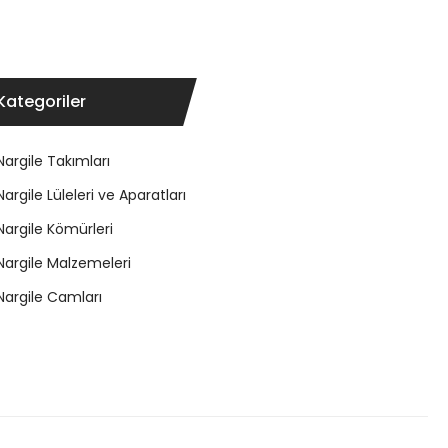
Kategoriler
Nargile Takımları
Nargile Lüleleri ve Aparatları
Nargile Kömürleri
Nargile Malzemeleri
Nargile Camları