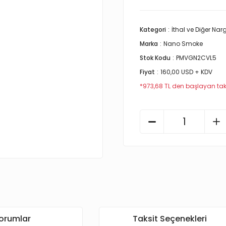
Kategori
İthal ve Diğer Nar
Marka
Nano Smoke
Stok Kodu
PMVGN2CVL5
Fiyat
160,00 USD + KDV
*973,68 TL den başlayan taks
orumlar
Taksit Seçenekleri