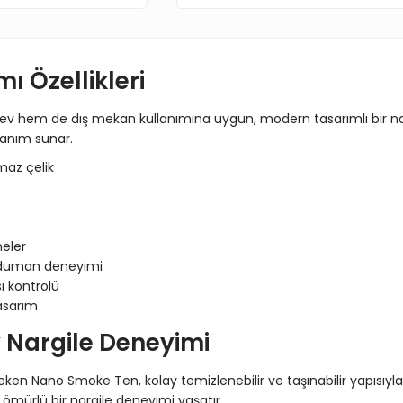
 Özellikleri
ev hem de dış mekan kullanımına uygun, modern tasarımlı bir narg
lanım sunar.
maz çelik
eler
duman deneyimi
 kontrolü
asarım
 Nargile Deneyimi
en Nano Smoke Ten, kolay temizlenebilir ve taşınabilir yapısıy
ömürlü bir nargile deneyimi yaşatır.