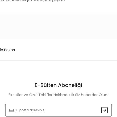
konularda yetersiz gördüğünüz noktaları öneri formunu kullanarak tarafım
Bu ürüne ilk yorumu siz yapın!
Yorum Yaz
le Pazarı
E-Bülten Aboneliği
Fırsatlar ve Özel Teklifler Hakkında İlk Siz haberdar Olun!
Gönder