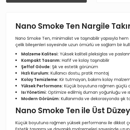
Nano Smoke Ten Nargile Takımı
Nano Smoke Ten, minimalist ve taşınabilir yapısıyla hem 
çelik bileşenleri sayesinde uzun ömürlü ve sağlam bir kul
Malzeme Kalitesi:
Yüksek kaliteli pleksiglas ve paslan
Kompakt Tasarım:
Hafif ve kolay taşınabilir
Şeffaf Gövde:
Şık ve estetik görünüm
Hızlı Kurulum:
Kullanıcı dostu, pratik montaj
Kolay Temizleme:
Kir tutmayan, bakımı kolay malzem
Yüksek Performans:
Küçük boyutuna rağmen güçlü 
Isı Yönetimi:
Optimize edilmiş duman yoğunluğu ve ısı
Modern Görünüm:
Kullanımda ve dekorasyonda şık t
Nano Smoke Ten ile Üst Düzey
Küçük boyutuna rağmen yüksek performansı ile dikkat çek
Estetik tasarımı ve dayanıklı malzemeleri sayesinde uzun 