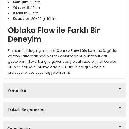
Genişlik:
7,5 cm
Yükseklik:
12 cm
Derinlik:
1,3 cm
Kapasite:
20-22 gr tütün
Oblako Flow ile Farklı Bir
Deneyim
El yapımı olduğu için her bir
Oblako Flow Lüle
kendine özgüdür
ve fotoğraflardan şekil ve renk açısından küçük farklılıklar
gösterebilir. Tokel Nargile güvencesiyle yalnızca orijinal Oblako
ürünleri satışa sunulmaktadır. Bu lüle ile nargile keyfinizi
profesyonel seviyeye taşıyabilirsiniz.
Yorumlar
Taksit Seçenekleri
Bu ürüne ilk yorumu siz yapın!
Önerileriniz