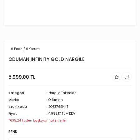
0 Puan / 0 Yorum
ODUMAN INFINITY GOLD NARGİLE
5.999,00 TL
Kategori
Nargile Takımları
Marka
Oduman
Stok Kodu
BQZ376BN4T
Fiyat
4.999,17 TL + KDV
*639,24 TL den başlayan taksitlerle!
RENK