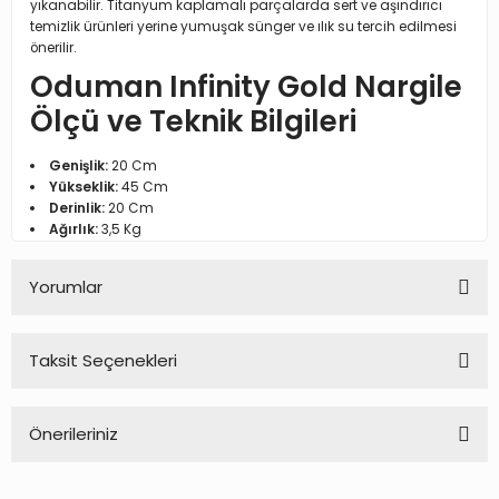
yıkanabilir. Titanyum kaplamalı parçalarda sert ve aşındırıcı
temizlik ürünleri yerine yumuşak sünger ve ılık su tercih edilmesi
önerilir.
Oduman Infinity Gold Nargile
Ölçü ve Teknik Bilgileri
Genişlik:
20 Cm
Yükseklik:
45 Cm
Derinlik:
20 Cm
Ağırlık:
3,5 Kg
Yorumlar
Taksit Seçenekleri
Bu ürüne ilk yorumu siz yapın!
Önerileriniz
Yorum Yaz
Bu ürünün fiyat bilgisi, resim, ürün açıklamalarında ve diğer