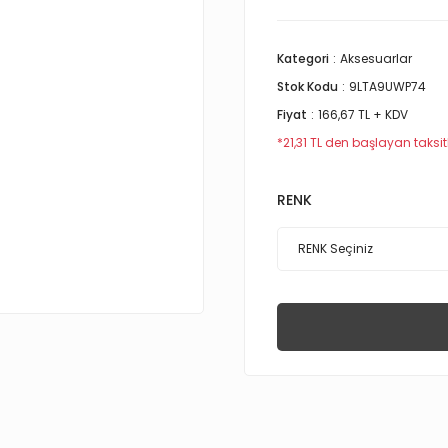
Kategori
Aksesuarlar
Stok Kodu
9LTA9UWP74
Fiyat
166,67 TL + KDV
*21,31 TL den başlayan taksitl
RENK