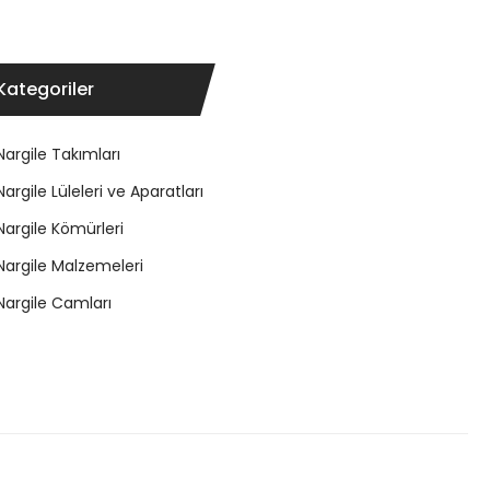
Kategoriler
Nargile Takımları
Nargile Lüleleri ve Aparatları
Nargile Kömürleri
Nargile Malzemeleri
Nargile Camları