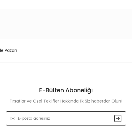
konularda yetersiz gördüğünüz noktaları öneri formunu kullanarak tarafım
Bu ürüne ilk yorumu siz yapın!
Yorum Yaz
le Pazarı
E-Bülten Aboneliği
Fırsatlar ve Özel Teklifler Hakkında İlk Siz haberdar Olun!
Gönder