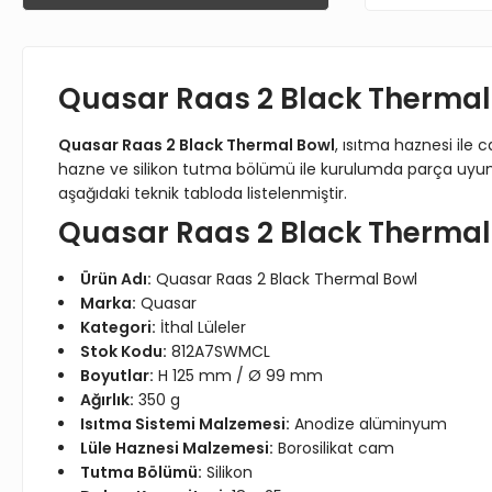
Quasar Raas 2 Black Thermal B
Quasar Raas 2 Black Thermal Bowl
, ısıtma haznesi ile
hazne ve silikon tutma bölümü ile kurulumda parça uyumun
aşağıdaki teknik tabloda listelenmiştir.
Quasar Raas 2 Black Thermal B
Ürün Adı:
Quasar Raas 2 Black Thermal Bowl
Marka:
Quasar
Kategori:
İthal Lüleler
Stok Kodu:
812A7SWMCL
Boyutlar:
H 125 mm / Ø 99 mm
Ağırlık:
350 g
Isıtma Sistemi Malzemesi:
Anodize alüminyum
Lüle Haznesi Malzemesi:
Borosilikat cam
Tutma Bölümü:
Silikon