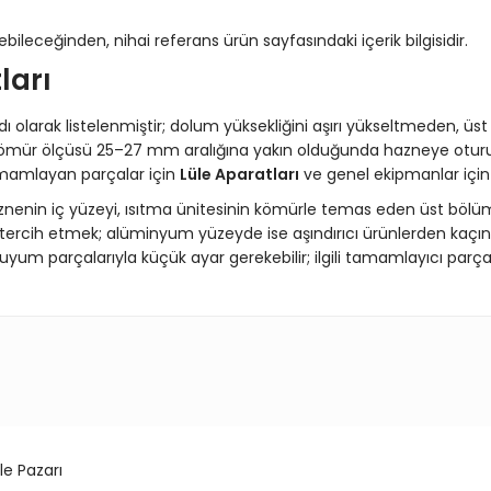
ileceğinden, nihai referans ürün sayfasındaki içerik bilgisidir.
ları
dı olarak listelenmiştir; dolum yüksekliğini aşırı yükseltmeden, üs
; kömür ölçüsü 25–27 mm aralığına yakın olduğunda hazneye otur
amamlayan parçalar için
Lüle Aparatları
ve genel ekipmanlar içi
znenin iç yüzeyi, ısıtma ünitesinin kömürle temas eden üst bölümü
 tercih etmek; alüminyum yüzeyde ise aşındırıcı ürünlerden ka
yum parçalarıyla küçük ayar gerekebilir; ilgili tamamlayıcı parça
konularda yetersiz gördüğünüz noktaları öneri formunu kullanarak tarafım
Bu ürüne ilk yorumu siz yapın!
Yorum Yaz
le Pazarı