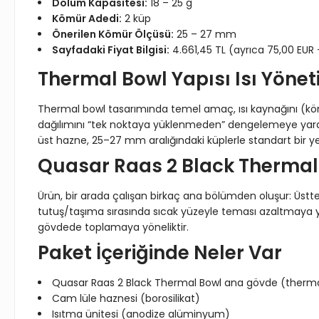
Dolum Kapasitesi:
18 – 25 g
Kömür Adedi:
2 küp
Önerilen Kömür Ölçüsü:
25 – 27 mm
Sayfadaki Fiyat Bilgisi:
4.661,45 TL (ayrıca 75,00 EUR +
Thermal Bowl Yapısı Isı Yöne
Thermal bowl tasarımında temel amaç, ısı kaynağını (kömürl
dağılımını “tek noktaya yüklenmeden” dengelemeye yardım
üst hazne, 25–27 mm aralığındaki küplerle standart bir y
Quasar Raas 2 Black Thermal
Ürün, bir arada çalışan birkaç ana bölümden oluşur: Üstte
tutuş/taşıma sırasında sıcak yüzeyle teması azaltmaya 
gövdede toplamaya yöneliktir.
Paket İçeriğinde Neler Var
Quasar Raas 2 Black Thermal Bowl ana gövde (therma
Cam lüle haznesi (borosilikat)
Isıtma ünitesi (anodize alüminyum)