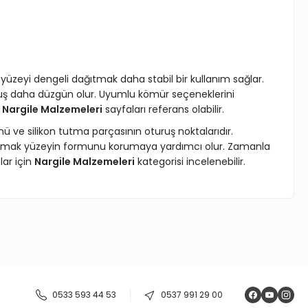
t yüzeyi dengeli dağıtmak daha stabil bir kullanım sağlar.
uş daha düzgün olur. Uyumlu kömür seçeneklerini
n
Nargile Malzemeleri
sayfaları referans olabilir.
 ve silikon tutma parçasının oturuş noktalarıdır.
çınmak yüzeyin formunu korumaya yardımcı olur. Zamanla
lar için
Nargile Malzemeleri
kategorisi incelenebilir.
ıza iletebilirsiniz.
0533 593 44 53
0537 991 29 00