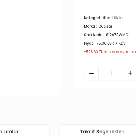
Kategori
İthal Lüleler
Marka
Quasar
Stok Kodu
812A7SWMCL
Fiyat
75,00 EUR + KDV
*526,83 TL den başlayan taks
orumlar
Taksit Seçenekleri