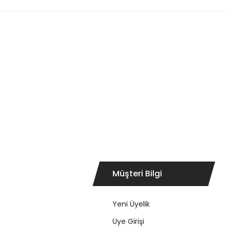
Ürün bilgilerinde hatalar bulunuyor.
Ürün fiyatı diğer sitelerden daha pahalı.
Bu ürüne benzer farklı alternatifler olmalı.
Müşteri Bilgi
Yeni Üyelik
Üye Girişi