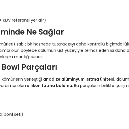
 KDV referansı yer alır)
timinde Ne Sağlar
eri) sabit bir haznede tutarak ısıyı daha kontrollü biçimde lüley
cı olur; böylece dolumun üst yüzeyiyle temas eden ısı daha düze
erleşim mantığı sunar.
 Bowl Parçaları
 kömürlerin yerleştiği
anodize alüminyum ısıtma ünitesi
, dolum
yardımcı olan
silikon tutma bölümü
. Bu parçaların birlikte çalış
l bowl seti)