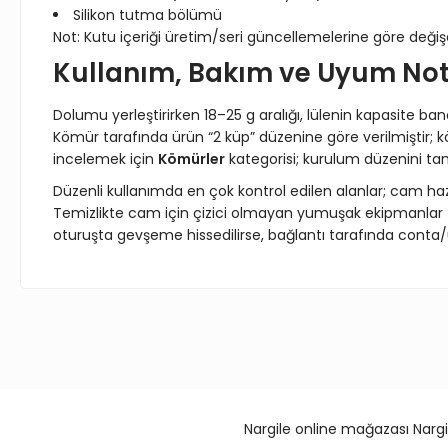
Silikon tutma bölümü
Not: Kutu içeriği üretim/seri güncellemelerine göre değişeb
Kullanım, Bakım ve Uyum Not
Dolumu yerleştirirken 18–25 g aralığı, lülenin kapasite ban
Kömür tarafında ürün “2 küp” düzenine göre verilmiştir
incelemek için
Kömürler
kategorisi; kurulum düzenini t
Düzenli kullanımda en çok kontrol edilen alanlar; cam ha
Temizlikte cam için çizici olmayan yumuşak ekipmanlar
oturuşta gevşeme hissedilirse, bağlantı tarafında conta/u
Bu ürünün fiyat bilgisi, resim, ürün açıklamalarında ve diğer 
Görüş ve önerileriniz için teşekkür ederiz.
Ürün resmi kalitesiz, bozuk veya görüntülenemiyor.
Nargile online mağazası Nargi
Ürün açıklamasında eksik bilgiler bulunuyor.