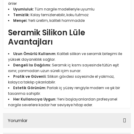
önler
Uyumluluk:
Tüm nargile modelleriyle uyumlu
Temizlik:
Kolay temizlenebilir, koku tutmaz
Menşei:
Yerli üretim, kaliteli hammadde
Seramik Silikon Lüle
Avantajları
Uzun Ömürlü Kullanım:
Kaliteli silikon ve seramik birleşimi ile
yüksek dayanıklılık sağlar.
Dengeli Isı Dağılımı:
Seramik iç kısmı sayesinde tütün eşit
ısınır, yanmadan uzun süreli içim sunar.
Pratik ve Güvenli:
Silikon gövdesi sayesinde el yakmaz,
kolayca takılıp çıkarılabilir.
Estetik Görünüm:
Parlak iç yüzey rengiyle modern ve şık bir
tasarıma sahiptir.
Her Kullanıcıya Uygun:
Yeni başlayanlardan profesyonel
nargile severlere kadar her seviyeye hitap eder.
Yorumlar