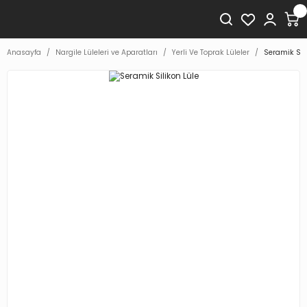
Anasayfa
Nargile Lüleleri ve Aparatları
Yerli Ve Toprak Lüleler
Seramik Sil