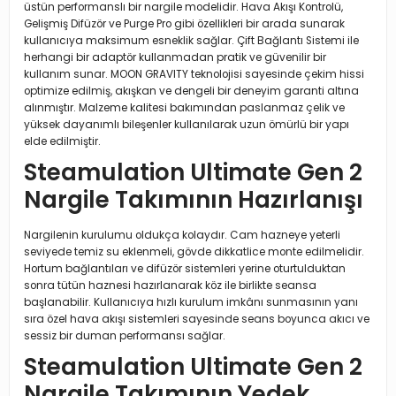
üstün performanslı bir nargile modelidir. Hava Akışı Kontrolü,
Gelişmiş Difüzör ve Purge Pro gibi özellikleri bir arada sunarak
kullanıcıya maksimum esneklik sağlar. Çift Bağlantı Sistemi ile
herhangi bir adaptör kullanmadan pratik ve güvenilir bir
kullanım sunar. MOON GRAVITY teknolojisi sayesinde çekim hissi
optimize edilmiş, akışkan ve dengeli bir deneyim garanti altına
alınmıştır. Malzeme kalitesi bakımından paslanmaz çelik ve
yüksek dayanımlı bileşenler kullanılarak uzun ömürlü bir yapı
elde edilmiştir.
Steamulation Ultimate Gen 2
Nargile Takımının Hazırlanışı
Nargilenin kurulumu oldukça kolaydır. Cam hazneye yeterli
seviyede temiz su eklenmeli, gövde dikkatlice monte edilmelidir.
Hortum bağlantıları ve difüzör sistemleri yerine oturtulduktan
sonra tütün haznesi hazırlanarak köz ile birlikte seansa
başlanabilir. Kullanıcıya hızlı kurulum imkânı sunmasının yanı
sıra özel hava akışı sistemleri sayesinde seans boyunca akıcı ve
sessiz bir duman performansı sağlar.
Steamulation Ultimate Gen 2
Nargile Takımının Yedek