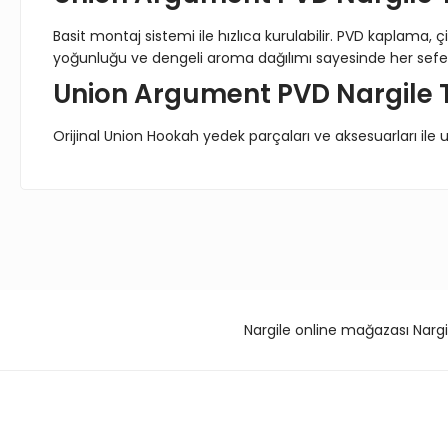
Basit montaj sistemi ile hızlıca kurulabilir. PVD kaplama,
yoğunluğu ve dengeli aroma dağılımı sayesinde her sefer
Union Argument PVD Nargile 
Orijinal Union Hookah yedek parçaları ve aksesuarları ile u
Bu ürünün fiyat bilgisi, resim, ürün açıklamalarında ve diğer 
Görüş ve önerileriniz için teşekkür ederiz.
Ürün resmi kalitesiz, bozuk veya görüntülenemiyor.
Nargile online mağazası Nargi
Ürün açıklamasında eksik bilgiler bulunuyor.
Ürün bilgilerinde hatalar bulunuyor.
Ürün fiyatı diğer sitelerden daha pahalı.
Bu ürüne benzer farklı alternatifler olmalı.