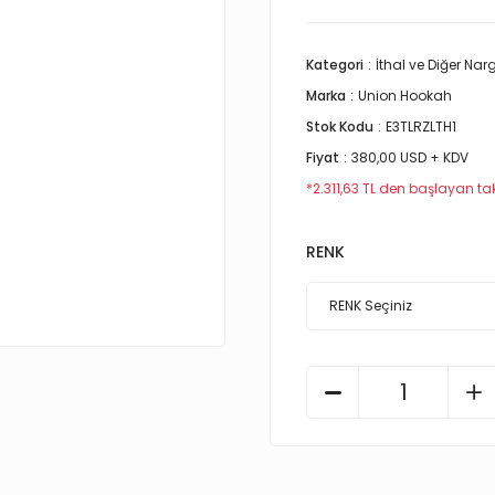
Kategori
İthal ve Diğer Nar
Marka
Union Hookah
Stok Kodu
E3TLRZLTH1
Fiyat
380,00 USD + KDV
*2.311,63 TL den başlayan taks
RENK