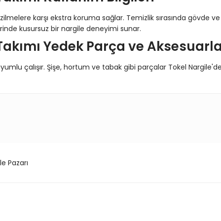
 çizilmelere karşı ekstra koruma sağlar. Temizlik sırasında gövde v
inde kusursuz bir nargile deneyimi sunar.
Takımı Yedek Parça ve Aksesuarla
yumlu çalışır. Şişe, hortum ve tabak gibi parçalar Tokel Nargile'de
konularda yetersiz gördüğünüz noktaları öneri formunu kullanarak tarafım
Bu ürüne ilk yorumu siz yapın!
Yorum Yaz
le Pazarı