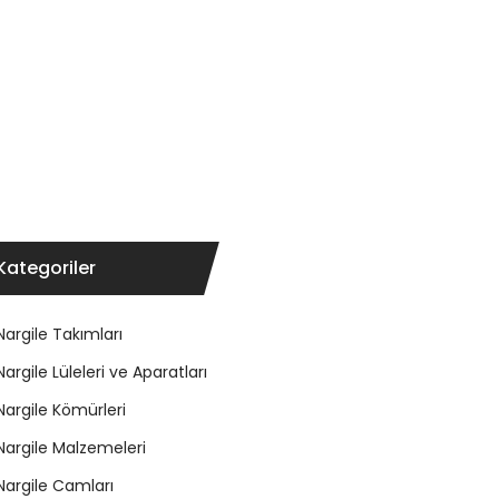
Kategoriler
Nargile Takımları
Nargile Lüleleri ve Aparatları
Nargile Kömürleri
Nargile Malzemeleri
Nargile Camları