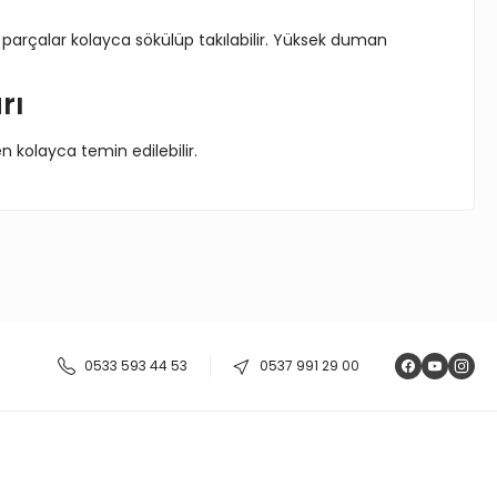
e parçalar kolayca sökülüp takılabilir. Yüksek duman
rı
n kolayca temin edilebilir.
ıza iletebilirsiniz.
0533 593 44 53
0537 991 29 00