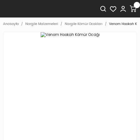
Anasayfa
Nargile Malzemeleri
Nargile Kömür Ocakları
Venom Hookah Kö