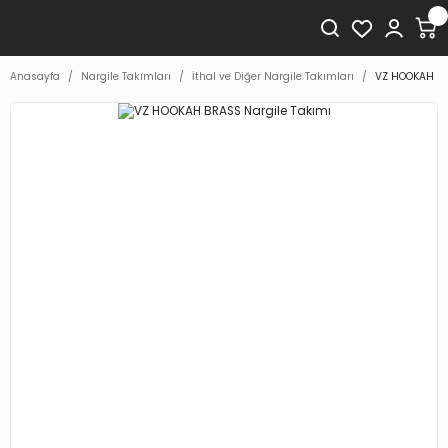
Anasayfa
Nargile Takımları
İthal ve Diğer Nargile Takımları
VZ HOOKAH BR