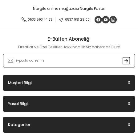
Görüş ve önerileriniz için teşekkür ederiz.
Nargile online mağazası Nargile Pazarı
Ürün resmi kalitesiz, bozuk veya görüntülenemiyor.
0533 593 44 53
0537 991 29 00
Ürün açıklamasında eksik bilgiler bulunuyor.
Ürün bilgilerinde hatalar bulunuyor.
E-Bülten Aboneliği
Ürün fiyatı diğer sitelerden daha pahalı.
Fırsatlar ve Özel Teklifler Hakkında İlk Siz haberdar Olun!
Bu ürüne benzer farklı alternatifler olmalı.
Müşteri Bilgi
Gönder
Yasal Bilgi
Kategoriler