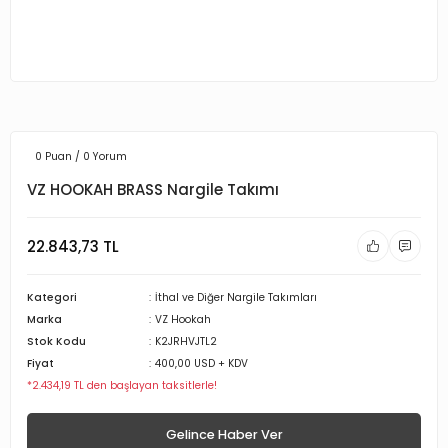
0 Puan / 0 Yorum
VZ HOOKAH BRASS Nargile Takımı
22.843,73 TL
Kategori
İthal ve Diğer Nargile Takımları
Marka
VZ Hookah
Stok Kodu
K2JRHVJTL2
Fiyat
400,00 USD + KDV
*2.434,19 TL den başlayan taksitlerle!
Gelince Haber Ver