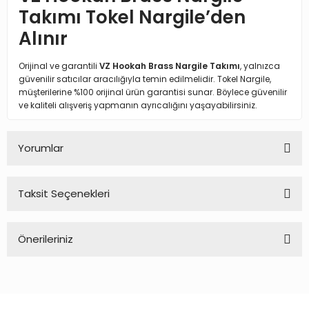
Takımı Tokel Nargile’den
Alınır
Orijinal ve garantili
VZ Hookah Brass Nargile Takımı
, yalnızca
güvenilir satıcılar aracılığıyla temin edilmelidir. Tokel Nargile,
müşterilerine %100 orijinal ürün garantisi sunar. Böylece güvenilir
ve kaliteli alışveriş yapmanın ayrıcalığını yaşayabilirsiniz.
Yorumlar
Taksit Seçenekleri
Bu ürüne ilk yorumu siz yapın!
Önerileriniz
Yorum Yaz
Bu ürünün fiyat bilgisi, resim, ürün açıklamalarında ve diğer
konularda yetersiz gördüğünüz noktaları öneri formunu
kullanarak tarafımıza iletebilirsiniz.