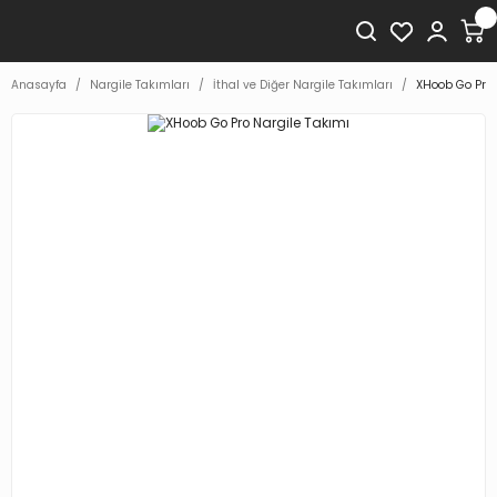
Anasayfa
Nargile Takımları
İthal ve Diğer Nargile Takımları
XHoob Go Pro 