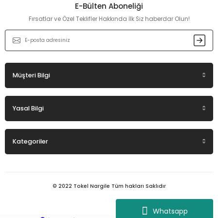
Ürün bilgilerinde hatalar bulunuyor.
E-Bülten Aboneliği
Ürün fiyatı diğer sitelerden daha pahalı.
Fırsatlar ve Özel Teklifler Hakkında İlk Siz haberdar Olun!
Bu ürüne benzer farklı alternatifler olmalı.
Müşteri Bilgi
Gönder
Yasal Bilgi
Kategoriler
© 2022 Tokel Nargile Tüm hakları Saklıdır
Whatsapp