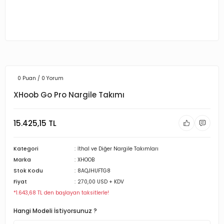
0 Puan / 0 Yorum
XHoob Go Pro Nargile Takımı
15.425,15 TL
Kategori
İthal ve Diğer Nargile Takımları
Marka
XHOOB
Stok Kodu
8AQJHUFTG8
Fiyat
270,00 USD + KDV
*1.643,68 TL den başlayan taksitlerle!
Hangi Modeli İstiyorsunuz ?