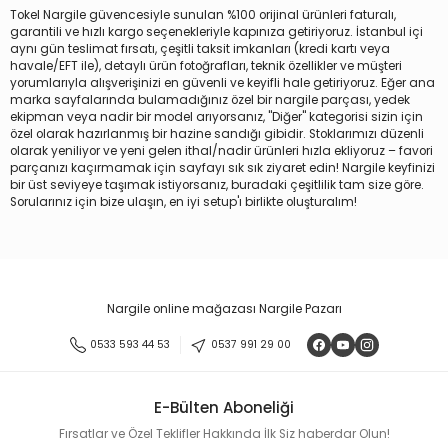
Tokel Nargile güvencesiyle sunulan %100 orijinal ürünleri faturalı,
garantili ve hızlı kargo seçenekleriyle kapınıza getiriyoruz. İstanbul içi
aynı gün teslimat fırsatı, çeşitli taksit imkanları (kredi kartı veya
havale/EFT ile), detaylı ürün fotoğrafları, teknik özellikler ve müşteri
yorumlarıyla alışverişinizi en güvenli ve keyifli hale getiriyoruz. Eğer ana
marka sayfalarında bulamadığınız özel bir nargile parçası, yedek
ekipman veya nadir bir model arıyorsanız, "Diğer" kategorisi sizin için
özel olarak hazırlanmış bir hazine sandığı gibidir. Stoklarımızı düzenli
olarak yeniliyor ve yeni gelen ithal/nadir ürünleri hızla ekliyoruz – favori
parçanızı kaçırmamak için sayfayı sık sık ziyaret edin! Nargile keyfinizi
bir üst seviyeye taşımak istiyorsanız, buradaki çeşitlilik tam size göre.
Sorularınız için bize ulaşın, en iyi setup'ı birlikte oluşturalım!
Nargile online mağazası Nargile Pazarı
0533 593 44 53
0537 991 29 00
E-Bülten Aboneliği
Fırsatlar ve Özel Teklifler Hakkında İlk Siz haberdar Olun!