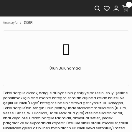
Anasayfa
DİĞER
Ürün Bulunamadı.
Tokel Nargile olarak, nargile dünyasının geniş yelpazesini en iyi şekilde
yansıtmak için ana marka kategorilerimizin dışında kalan kaliteli ve
çeşitli ürünleri "Diğer" kategorisinde bir araya getiriyoruz. Bu kategori,
Tokel Nargile'nin zengin ürün portföyünde standart markaların (K-Bro,
Vessel Glass, WD Hookah, Babil, Maklaud gibi) ötesinde kalan nadir,
ithal veya özel üretim nargile takımları, aksesuar setleri, yedek
parçalar ve ek ekipmanları kapsar. Özellikle sınırlı stoklu modeller, farklı
ülkelerden gelen az bilinen markaların ürünleri veya sezonluk/limited