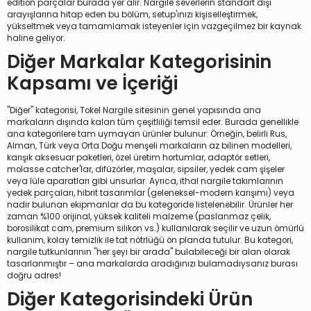
edition parçalar burada yer alır. Nargile severlerin standart dışı
arayışlarına hitap eden bu bölüm, setup'ınızı kişiselleştirmek,
yükseltmek veya tamamlamak isteyenler için vazgeçilmez bir kaynak
haline geliyor.
Diğer Markalar Kategorisinin
Kapsamı ve İçeriği
"Diğer" kategorisi, Tokel Nargile sitesinin genel yapısında ana
markaların dışında kalan tüm çeşitliliği temsil eder. Burada genellikle
ana kategorilere tam uymayan ürünler bulunur: Örneğin, belirli Rus,
Alman, Türk veya Orta Doğu menşeli markaların az bilinen modelleri,
karışık aksesuar paketleri, özel üretim hortumlar, adaptör setleri,
molasse catcher'lar, difüzörler, maşalar, sipsiler, yedek cam şişeler
veya lüle aparatları gibi unsurlar. Ayrıca, ithal nargile takımlarının
yedek parçaları, hibrit tasarımlar (geleneksel-modern karışımı) veya
nadir bulunan ekipmanlar da bu kategoride listelenebilir. Ürünler her
zaman %100 orijinal, yüksek kaliteli malzeme (paslanmaz çelik,
borosilikat cam, premium silikon vs.) kullanılarak seçilir ve uzun ömürlü
kullanım, kolay temizlik ile tat nötrlüğü ön planda tutulur. Bu kategori,
nargile tutkunlarının "her şeyi bir arada" bulabileceği bir alan olarak
tasarlanmıştır – ana markalarda aradığınızı bulamadıysanız burası
doğru adres!
Diğer Kategorisindeki Ürün