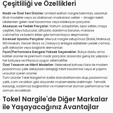
Çeşitliliği ve Özellikleri
Nadir ve Özel Seri Ürünler:
Limited edition nargile takımları, sezonluk
ithal modeller veya az stoklanan markaların setleri – örneğin belirli
ülkelerden gelen özel tasarımlar veya koleksiyon parçalar.
Aksesuar ve Yedek Parçalar:
Hortum adaptörleri, sipsi setleri, maşa
çeşitleri, folyo tutucular, difüzörlü daldırma boruları, molasse
catcher'lar ve bakım kitleri gibi tamamlayıcı ekipmanlar.
Evrensel Uyumlu Parçalar:
Mevcut nargile setup'ınıza (Babil, Maklaud,
WD Hookah, Vessel Glass vs.) kolayca entegre edilebilen yedek camlar,
şaft detayları veya bağlantı elemanları.
Fiyat/Performans Dengesi Yüksek Seçenekler:
Bütçe dostu ama
kaliteli ürünler ile premium nadir parçalar arasında geniş bir yelpaze –
her bütçeye ve ihtiyaca uygun alternatifler.
Özel Tasarım ve Hibrit Modeller:
Geleneksel kahveci tarzı ile modern
paslanmaz çelik detayların birleştiği hibrit tasarımlar veya el yapımı
unsurlar içeren ürünler.
Tüm ürünler Tokel Nargile'nin kalite standartlarında olup, paslanmaz
çelik, cam ve silikon gibi dayanıklı malzemelerle üretilmiştir. Temizlik
kolaylığı, sızdırmaz bağlantılar ve mükemmel duman performansı her
zaman önceliklidir.
Tokel Nargile'de Diğer Markalar
ile Yaşayacağınız Avantajlar