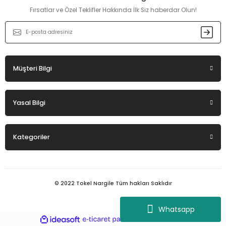
Ürün fiyatı diğer sitelerden daha pahalı.
Fırsatlar ve Özel Teklifler Hakkında İlk Siz haberdar Olun!
Bu ürüne benzer farklı alternatifler olmalı.
Müşteri Bilgi
Gönder
Yasal Bilgi
Kategoriler
© 2022 Tokel Nargile Tüm hakları Saklıdır
Whatsapp
ideasoft
ile
e-