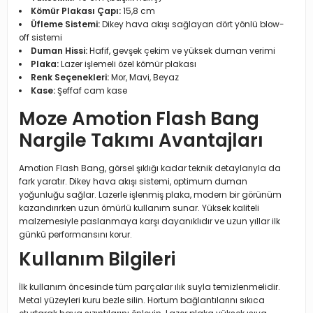
Kömür Plakası Çapı:
15,8 cm
Üfleme Sistemi:
Dikey hava akışı sağlayan dört yönlü blow-
off sistemi
Duman Hissi:
Hafif, gevşek çekim ve yüksek duman verimi
Plaka:
Lazer işlemeli özel kömür plakası
Renk Seçenekleri:
Mor, Mavi, Beyaz
Kase:
Şeffaf cam kase
Moze Amotion Flash Bang
Nargile Takımı Avantajları
Amotion Flash Bang, görsel şıklığı kadar teknik detaylarıyla da
fark yaratır. Dikey hava akışı sistemi, optimum duman
yoğunluğu sağlar. Lazerle işlenmiş plaka, modern bir görünüm
kazandırırken uzun ömürlü kullanım sunar. Yüksek kaliteli
malzemesiyle paslanmaya karşı dayanıklıdır ve uzun yıllar ilk
günkü performansını korur.
Kullanım Bilgileri
İlk kullanım öncesinde tüm parçalar ılık suyla temizlenmelidir.
Metal yüzeyleri kuru bezle silin. Hortum bağlantılarını sıkıca