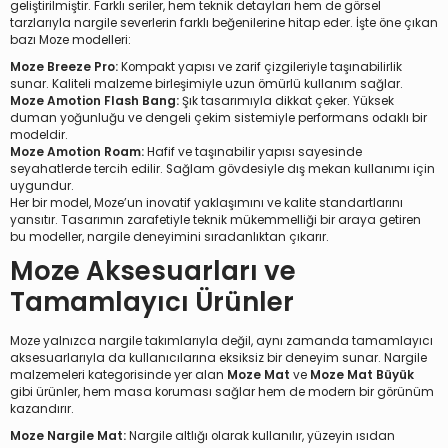
geliştirilmiştir. Farklı seriler, hem teknik detayları hem de görsel
tarzlarıyla nargile severlerin farklı beğenilerine hitap eder. İşte öne çıkan
bazı Moze modelleri:
Moze Breeze Pro:
Kompakt yapısı ve zarif çizgileriyle taşınabilirlik
sunar. Kaliteli malzeme birleşimiyle uzun ömürlü kullanım sağlar.
Moze Amotion Flash Bang:
Şık tasarımıyla dikkat çeker. Yüksek
duman yoğunluğu ve dengeli çekim sistemiyle performans odaklı bir
modeldir.
Moze Amotion Roam:
Hafif ve taşınabilir yapısı sayesinde
seyahatlerde tercih edilir. Sağlam gövdesiyle dış mekan kullanımı için
uygundur.
Her bir model, Moze’un inovatif yaklaşımını ve kalite standartlarını
yansıtır. Tasarımın zarafetiyle teknik mükemmelliği bir araya getiren
bu modeller, nargile deneyimini sıradanlıktan çıkarır.
Moze Aksesuarları ve
Tamamlayıcı Ürünler
Moze yalnızca nargile takımlarıyla değil, aynı zamanda tamamlayıcı
aksesuarlarıyla da kullanıcılarına eksiksiz bir deneyim sunar.
Nargile
malzemeleri
kategorisinde yer alan
Moze Mat
ve
Moze Mat Büyük
gibi ürünler, hem masa koruması sağlar hem de modern bir görünüm
kazandırır.
Moze Nargile Mat:
Nargile altlığı olarak kullanılır, yüzeyin ısıdan