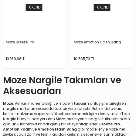
TÜKENDİ
TÜKENDİ
Moze Breeze Pro
Moze Amotion Flash Bang
13.169,66 TL
10.535,73 TL
Moze Nargile Takımları ve
Aksesuarları
Moze
, Alman mühendisliği ve modern tasarım anlayışını birleştiren
nargile markaları arasında özel bir yere sahiptir. Estetik detayları,
kaliteli malzeme yapısı ve yüksek performanslı içim deneyimiyle
Tokel
Nargile
bünyesinde yer alan Moze, profesyonel nargile tutkunlarından
günlük kullanıcıya kadar geniş bir kitleye hitap eder.
Breeze Pro
,
Amotion Roam
ve
Amotion Flash Bang
gibi modelleriyle Moze, her
zevke uygun zarif ve teknik açıdan gelişmiş seçenekler sunmaktadır.