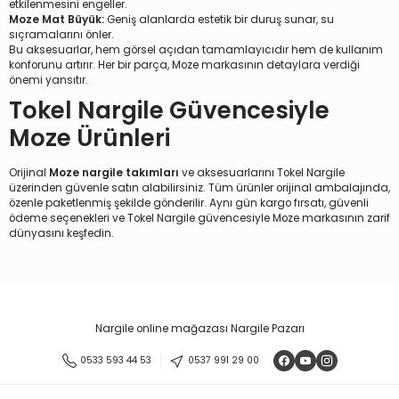
etkilenmesini engeller.
Moze Mat Büyük:
Geniş alanlarda estetik bir duruş sunar, su
sıçramalarını önler.
Bu aksesuarlar, hem görsel açıdan tamamlayıcıdır hem de kullanım
konforunu artırır. Her bir parça, Moze markasının detaylara verdiği
önemi yansıtır.
Tokel Nargile Güvencesiyle
Moze Ürünleri
Orijinal
Moze nargile takımları
ve aksesuarlarını
Tokel Nargile
üzerinden güvenle satın alabilirsiniz. Tüm ürünler orijinal ambalajında,
özenle paketlenmiş şekilde gönderilir. Aynı gün kargo fırsatı, güvenli
ödeme seçenekleri ve Tokel Nargile güvencesiyle Moze markasının zarif
dünyasını keşfedin.
Nargile online mağazası Nargile Pazarı
0533 593 44 53
0537 991 29 00