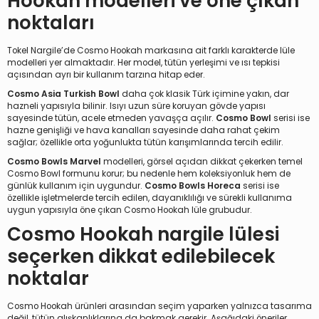
Hookah modelleri ve öne çıkan
noktaları
Tokel Nargile’de Cosmo Hookah markasına ait farklı karakterde lüle
modelleri yer almaktadır. Her model, tütün yerleşimi ve ısı tepkisi
açısından ayrı bir kullanım tarzına hitap eder.
Cosmo Asia Turkish Bowl
daha çok klasik Türk içimine yakın, dar
hazneli yapısıyla bilinir. Isıyı uzun süre koruyan gövde yapısı
sayesinde tütün, acele etmeden yavaşça açılır.
Cosmo Bowl
serisi ise
hazne genişliği ve hava kanalları sayesinde daha rahat çekim
sağlar; özellikle orta yoğunlukta tütün karışımlarında tercih edilir.
Cosmo Bowls Marvel
modelleri, görsel açıdan dikkat çekerken temel
Cosmo Bowl formunu korur; bu nedenle hem koleksiyonluk hem de
günlük kullanım için uygundur.
Cosmo Bowls Horeca
serisi ise
özellikle işletmelerde tercih edilen, dayanıklılığı ve sürekli kullanıma
uygun yapısıyla öne çıkan Cosmo Hookah lüle grubudur.
Cosmo Hookah nargile lülesi
seçerken dikkat edilebilecek
noktalar
Cosmo Hookah ürünleri arasından seçim yaparken yalnızca tasarıma
değil, tütün alışkanlıklarına da bakmak gerekir. Aşağıdaki öneriler,