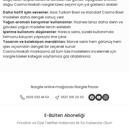
doğru Cosmo Hookah nargile lülesi seçimi için yol gösterici olabilir:
Daha hafif içim sevenler:
Asia Turkish Bowl ve standart Cosmo Bowl
modelleri daha dengeli sonuç verir.
Yoğun aromalı karışımlar kullananlar:
Haznesi biraz daha derin ve
gövdesi yoğun modeller tercih edilebilir.
İşletme kullanımı düşünenler:
Horeca serisi, sürekli kullanımda
formunu koruyan yapısıyla öne çıkar.
Tasarım ve koleksiyon meraklıları:
Marvel serisi hem görünüş hem
işlev açısından dengeli bir seçenek sunar.
Cosmo Hookah markasına ait tüm lüle modellerini incelemek için
nargile lüleleri
kategori sayfamıza göz atabilirsiniz.
Nargile online mağazası Nargile Pazarı
0533 593 44 53
0537 991 29 00
E-Bülten Aboneliği
Fırsatlar ve Özel Teklifler Hakkında İlk Siz haberdar Olun!