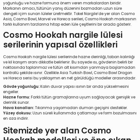
yoğunluğu ve hazne formuna önem veren markalardan biridir.
Markanın amacı, tütünün yanış düzenini bozmadan uzun süre
dengeli içim sunan lüleler üretmektir. Tokel Nargile’de yer alan Cosmo
Asia, Cosmo Bowl, Marvel ve Horeca serileri, Cosmo Hookah markasının
farklı kullanım tarzlarına hitap eden lüle çeşitlerini bir arada gösterir.
Cosmo Hookah nargile lülesi
serilerinin yapısal özellikleri
Cosmo Hookah nargile lülesi serilerinde hazne derinliği, taban kalınlığı
ve kil karışım oranı dikkatle belirlenir. Bu sayede ısı, gövdenin belirli bir
noktasında toplanmaz ve tütün alt kısımdan yanmaya başlamadan
kontrollü şekilde ısınır. Özellikle Asia Turkish Bowl, Cosmo Bowl Dragon
ve Horeca serisi bu yaklaşımın en net görüldüğü modeller arasındadır.
Gövde yoğunluğu:
Kalın duvar yapısı ısının bir anda yükselmesini
engeller.
Hazne formu:
Farklı tütün gramajlarına uyum sağlayacak genişlik ve
derinlik sunar.
Hava kanalları:
Tıkanma yaşamadan duman geçişini destekler.
Yüzey dokusu:
Uzun süreli kullanımda çatlamayı ve form bozulmasını
en aza indirir.
Sitemizde yer alan Cosmo